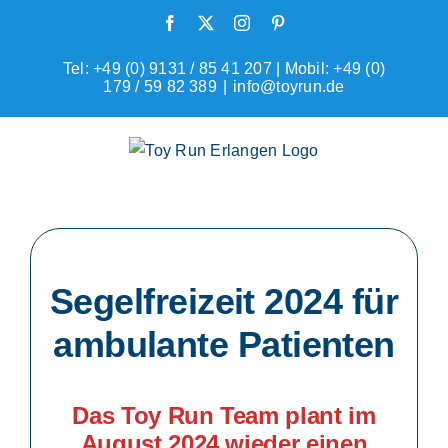
Zum
Facebook
X
Instagram
Pinterest
Inhalt
springen
Tel: +49 (0) 9131 / 85 41 207 | Mobil: +49 (0)
179 / 59 82 389
|
info@toyrun.de
Segelfreizeit 2024 für
ambulante Patienten
Das Toy Run Team plant im
August 2024 wieder einen