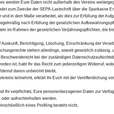
les werden Eure Daten nicht außerhalb des Vereins weiterge
et zum Zwecke der SEPA-Lastschrift über die Sparkasse Er
nd in dem Maße verarbeitet, als dies zur Erfüllung der Aufgab
 regelmäßig nach Erfüllung der gesetzlichen Aufbewahrungspfl
tteln im Rahmen der gesetzlichen Verjährungspflichten, die bi
uf Auskunft, Berichtigung, Löschung, Einschränkung der Vera
schungsrechte stehen allerdings, soweit gesetzlich zulässig,
 Beschwerderecht bei der zuständigen Datenschutzaufsichtsb
worden ist, habt Ihr das Recht zum jederzeitigen Widerruf, wobe
derruf davon unberührt bleibt.
ereins teilnehmt, erklärt Ihr Euch mit der Veröffentlichung v
d Ihr verpflichtet, Eure personenbezogenen Daten zur Verfüg
n oder aufrechterhalten werden.
nschließlich eines Profiling besteht nicht.