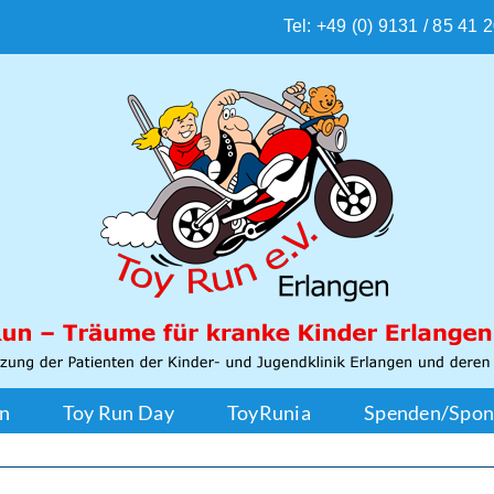
Tel: +49 (0) 9131 / 85 41 
en
Toy Run Day
ToyRunia
Spenden/Spon