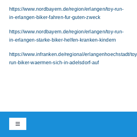
https://www.nordbayern.de/region/erlangen/toy-run-
in-erlangen-biker-fahren-fur-guten-zweck
https://www.nordbayern.de/region/erlangen/toy-run-
in-erlangen-starke-biker-helfen-kranken-kindern
https://www.infranken.de/regional/erlangenhoechstadt/toy
run-biker-waermen-sich-in-adelsdorf-auf
Toggle
Navigation