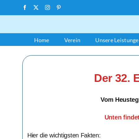
Zum
Facebook
X
Instagram
Pinterest
Inhalt
springen
Home
Verein
Unsere Leistung
Der 32. 
Vom Heusteg 
Unten finde
Hier die wichtigsten Fakten: